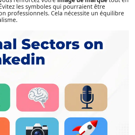
 vous renforcez votre
image de marque
tout en
. Évitez les symboles qui pourraient être
n professionnels. Cela nécessite un équilibre
alisme.