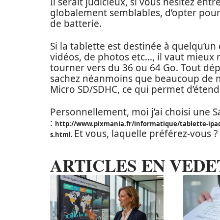
Il serait judicieux, si vous hésitez ent
globalement semblables, d’opter pour
de batterie.
Si la tablette est destinée à quelqu’
vidéos, de photos etc…, il vaut mieux 
tourner vers du 36 ou 64 Go. Tout dé
sachez néanmoins que beaucoup de mo
Micro SD/SDHC, ce qui permet d’étendr
Personnellement, moi j’ai choisi une S
:
http://www.pixmania.fr/informatique/tablette-ipad
Et vous, laquelle préférez-vous ?
s.html.
ARTICLES EN VEDE