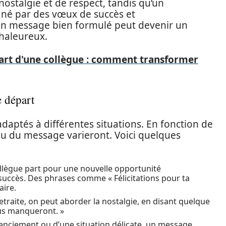
ostalgie et de respect, tandis qu’un
né par des vœux de succès et
un message bien formulé peut devenir un
chaleureux.
art d'une collègue : comment transformer
e départ
adaptés à différentes situations. En fonction de
enu du message varieront. Voici quelques
llègue part pour une nouvelle opportunité
 succès. Des phrases comme « Félicitations pour ta
aire.
etraite, on peut aborder la nostalgie, en disant quelque
us manqueront. »
licenciement ou d’une situation délicate, un message