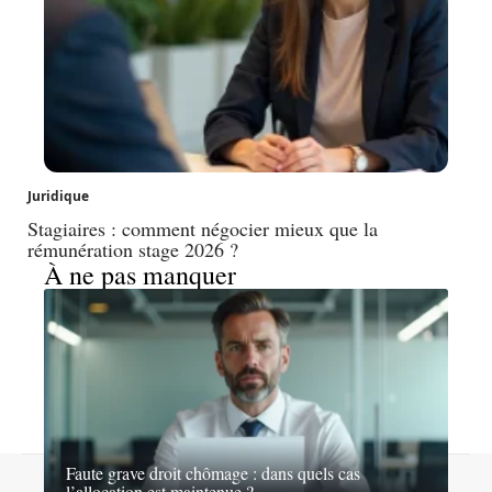
Juridique
Stagiaires : comment négocier mieux que la
rémunération stage 2026 ?
À ne pas manquer
Faute grave droit chômage : dans quels cas
Contact
Mentions légales
Sitemap
l’allocation est maintenue ?