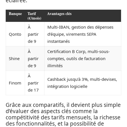
éclairée.
Banque
Tarif
Avantages clés
(€/mois)
À
Multi-IBAN, gestion des dépenses
Qonto
partir
d’équipe, virements SEPA
de 9
instantanés
À
Certification B Corp, multi-sous-
Shine
partir
comptes, outils de facturation
de 9
illimités
À
Cashback jusqu’à 3%, multi-devises,
Finom
partir
intégration logicielle
de 17
Grâce aux comparatifs, il devient plus simple
d’évaluer des aspects clés comme la
compétitivité des tarifs mensuels, la richesse
des fonctionnalités, et la possibilité de