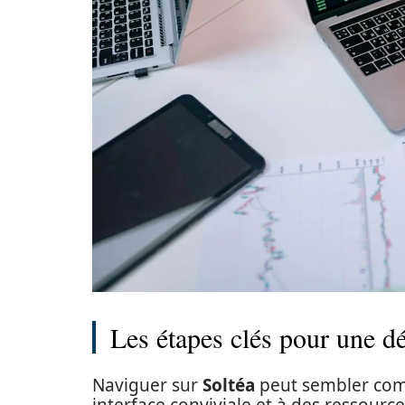
Les étapes clés pour une dé
Naviguer sur
Soltéa
peut sembler comp
interface conviviale et à des ressour