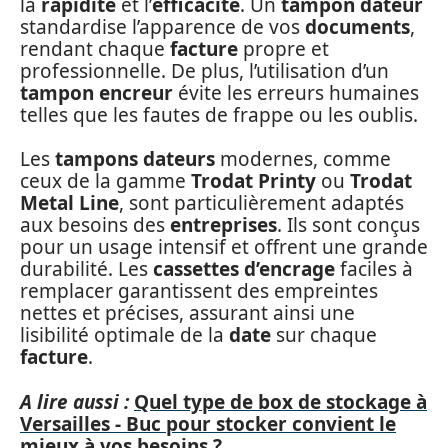
la
rapidité
et l’
efficacité
. Un
tampon dateur
standardise l’apparence de vos
documents
,
rendant chaque
facture
propre et
professionnelle. De plus, l’utilisation d’un
tampon encreur
évite les erreurs humaines
telles que les fautes de frappe ou les oublis.
Les
tampons dateurs
modernes, comme
ceux de la gamme
Trodat Printy
ou
Trodat
Metal Line
, sont particulièrement adaptés
aux besoins des
entreprises
. Ils sont conçus
pour un usage intensif et offrent une grande
durabilité. Les
cassettes d’encrage
faciles à
remplacer garantissent des empreintes
nettes et précises, assurant ainsi une
lisibilité optimale de la
date
sur chaque
facture
.
A lire aussi :
Quel type de box de stockage à
Versailles - Buc pour stocker convient le
mieux à vos besoins ?