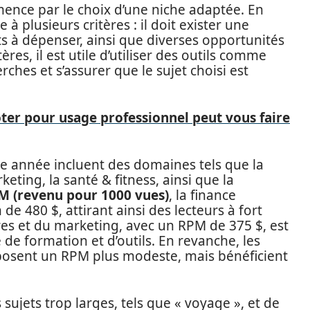
nce par le choix d’une niche adaptée. En
à plusieurs critères : il doit exister une
êts à dépenser, ainsi que diverses opportunités
tères, il est utile d’utiliser des outils comme
ches et s’assurer que le sujet choisi est
ter pour usage professionnel peut vous faire
tte année incluent des domaines tels que la
eting, la santé & fitness, ainsi que la
M (revenu pour 1000 vues)
, la finance
e 480 $, attirant ainsi des lecteurs à fort
res et du marketing, avec un RPM de 375 $, est
 de formation et d’outils. En revanche, les
proposent un RPM plus modeste, mais bénéficient
 sujets trop larges, tels que « voyage », et de