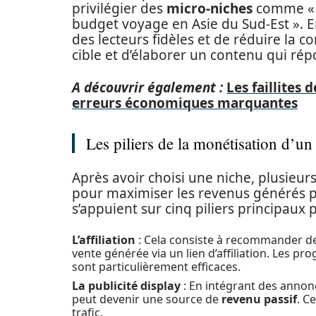
privilégier des
micro-niches
comme « v
budget voyage en Asie du Sud-Est ». En s
des lecteurs fidèles et de réduire la c
cible et d’élaborer un contenu qui ré
A découvrir également :
Les faillites 
erreurs économiques marquantes
Les piliers de la monétisation d’un
Après avoir choisi une niche, plusie
pour maximiser les revenus générés 
s’appuient sur cinq piliers principaux
L’affiliation
: Cela consiste à recommander d
vente générée via un lien d’affiliation. Le
sont particulièrement efficaces.
La publicité display
: En intégrant des anno
peut devenir une source de
revenu passif
. C
trafic.