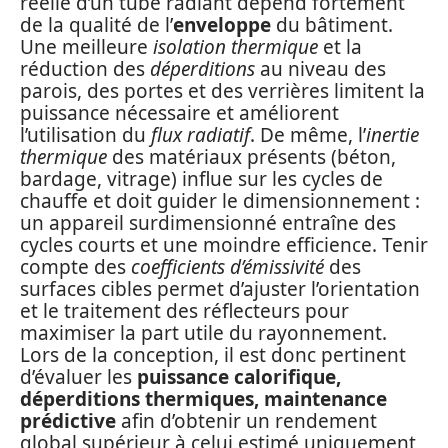
réelle d’un tube radiant dépend fortement
de la qualité de l’
enveloppe
du bâtiment.
Une meilleure
isolation thermique
et la
réduction des
déperditions
au niveau des
parois, des portes et des verrières limitent la
puissance nécessaire et améliorent
l’utilisation du
flux radiatif
. De même, l’
inertie
thermique
des matériaux présents (béton,
bardage, vitrage) influe sur les cycles de
chauffe et doit guider le dimensionnement :
un appareil surdimensionné entraîne des
cycles courts et une moindre efficience. Tenir
compte des
coefficients d’émissivité
des
surfaces cibles permet d’ajuster l’orientation
et le traitement des réflecteurs pour
maximiser la part utile du rayonnement.
Lors de la conception, il est donc pertinent
d’évaluer les
puissance calorifique,
déperditions thermiques, maintenance
prédictive
afin d’obtenir un rendement
global supérieur à celui estimé uniquement