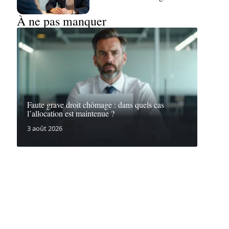
À ne pas manquer
Faute grave droit chômage : dans quels cas
l’allocation est maintenue ?
3 août 2026