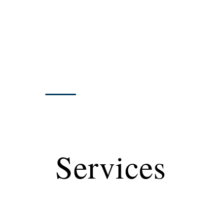
eting
Services
Services