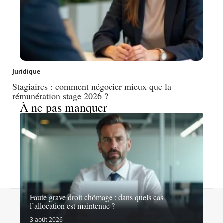
Juridique
Stagiaires : comment négocier mieux que la
rémunération stage 2026 ?
À ne pas manquer
Faute grave droit chômage : dans quels cas
Contact
Mentions légales
Sitemap
l’allocation est maintenue ?
© 2026 | ludika-studio.be
3 août 2026