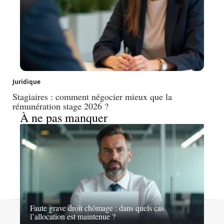
Juridique
Stagiaires : comment négocier mieux que la
rémunération stage 2026 ?
À ne pas manquer
Faute grave droit chômage : dans quels cas
Contact
Mentions légales
Sitemap
l’allocation est maintenue ?